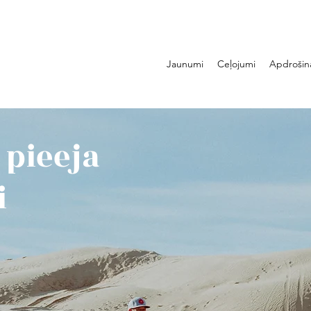
Jaunumi
Ceļojumi
Apdrošin
 pieeja
i