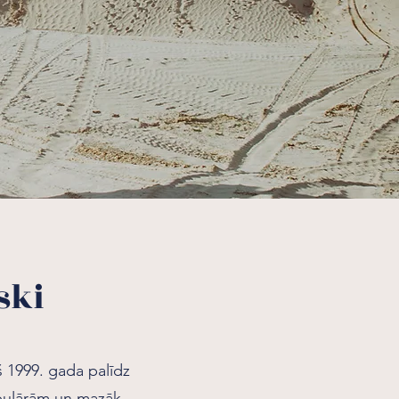
ski
š 1999. gada palīdz
opulārām un mazāk