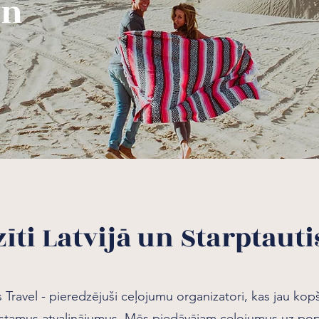
un
zīti Latvijā un Starptauti
ravel - pieredzējuši ceļojumu organizatori, kas jau kop
rstamus atvaļinājumus. Mēs piedāvājam ceļojumus uz p