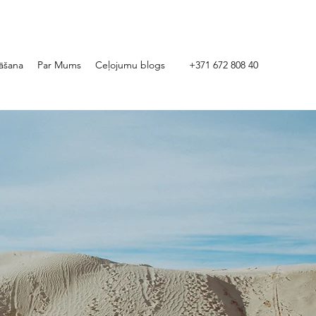
āšana
Par Mums
Ceļojumu blogs
+371 672 808 40