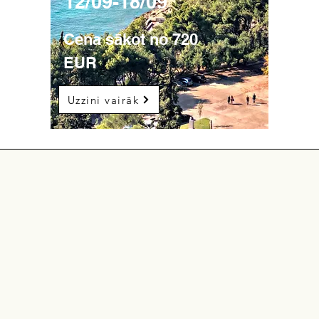
12/09-18/09
Cena sākot no 720
EUR
Uzzini vairāk