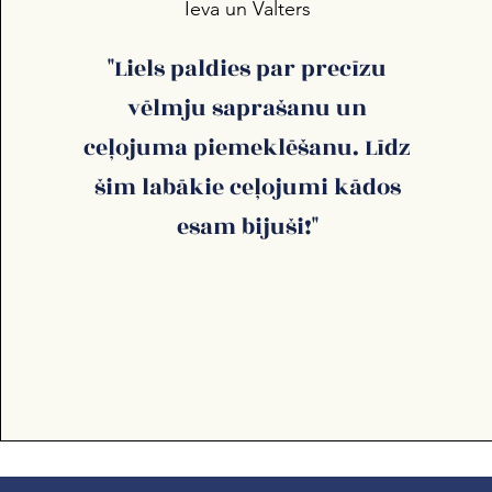
Ieva un Valters
"Liels paldies par precīzu
vēlmju saprašanu un
ceļojuma piemeklēšanu. Līdz
šim labākie ceļojumi kādos
esam bijuši!"