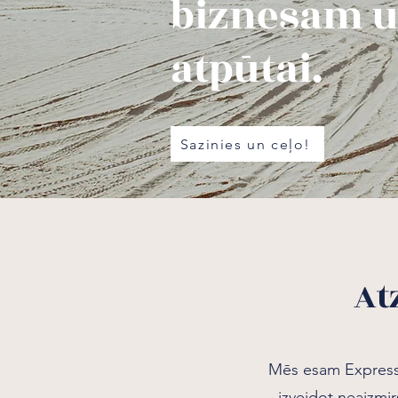
biznesam 
atpūtai.
Sazinies un ceļo!
At
Mēs esam Express T
izveidot neaizmi