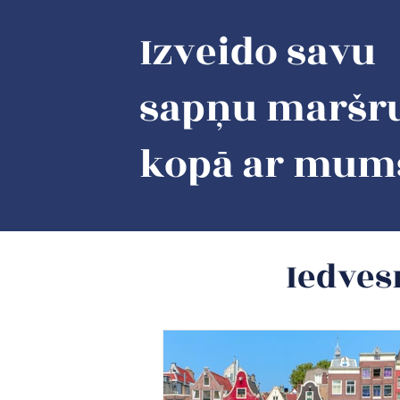
Izveido savu
sapņu maršr
kopā ar mum
​​Iedv