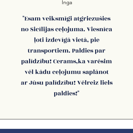
Inga
"Esam veiksmīgi atgriezušies
no Sicīlijas ceļojuma. Viesnīca
ļoti izdevīgā vietā, pie
transportiem. Paldies par
palīdzību! Cerams,ka varēsim
vēl kādu ceļojumu saplānot
ar Jūsu palīdzību! Vēlreiz liels
paldies!"