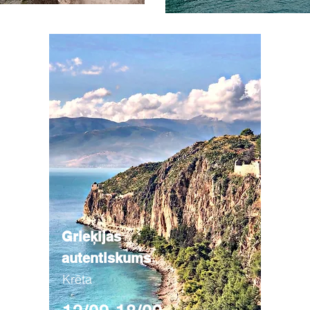
Grieķijas
autentiskums
Krēta