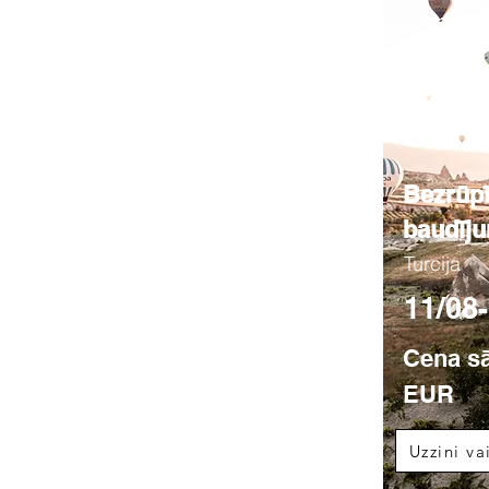
Bezrūp
baudīj
Turcija
11/08
Cena sā
EUR
Uzzini va