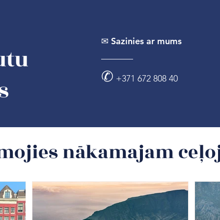
✉ Sazinies ar mums
utu
✆
+371 672 808 40
s
esmojies nākamajam ce