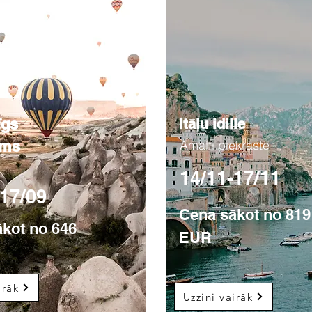
īgs
Itāļu idille
ums
Amalfi piekraste
14/11-17/11
-17/09
Cena sākot no 819
kot no 646
EUR
irāk
Uzzini vairāk