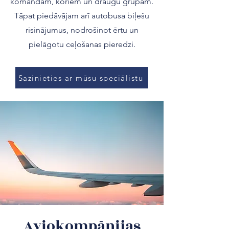
komandām, koriem un draugu grupām.
Tāpat piedāvājam arī autobusa biļešu
risinājumus, nodrošinot ērtu un
pielāgotu ceļošanas pieredzi.
Sazinieties ar mūsu speciālistu
Aviokompānijas