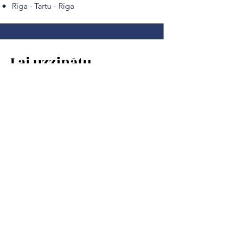
Rīga - Tartu - Rīga
Lai uzzinātu
vairāk,
lūdzu, sazinieties
ar mums.
Tel:
+371 672 808 40
E-pasts:
info@expresstravel.lv