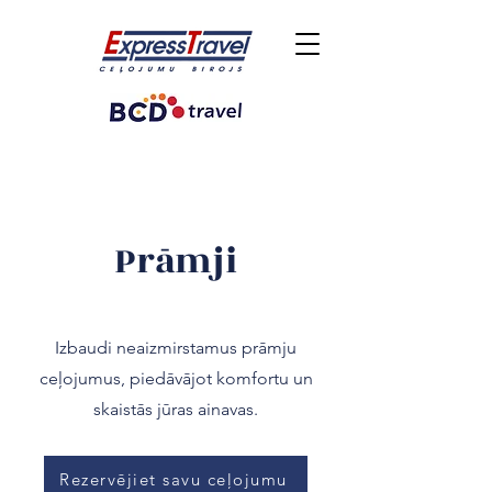
Prāmji
Izbaudi neaizmirstamus prāmju
ceļojumus, piedāvājot komfortu un
skaistās jūras ainavas.
Rezervējiet savu ceļojumu