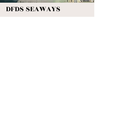
DFDS SEAWAYS
Klaipēda – Ķīle – Klaipēda:
Cenas sākot no 35 EUR.
Lai uzzinātu
vairāk,
lūdzu, sazinieties
ar mums.
Tel:
+371 672 808 40