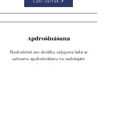
Lasi vairāk
Apdrošināšana
Nodrošiniet sev drošību ceļojuma laikā ar
uzticamu apdrošināšanu no vadošajām
kompānijām.
Lasi vairāk
Spā un Veselības ceļojumi
Atjaunojiet spēkus un labsajūtu izcilos spa