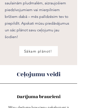
saulainām pludmalēm, aizraujošiem
piedzīvojumiem vai mierpilniem
brīžiem dabā – mēs palīdzēsim tev to
piepildīt. Apskati mūsu piedāvājumus
un sāc plānot savu ceļojumu jau
šodien!
Sākam plānot!
Ceļojumu veidi
Darījuma braucieni
Mūsu darījuma braucienu pakalpojumi ir