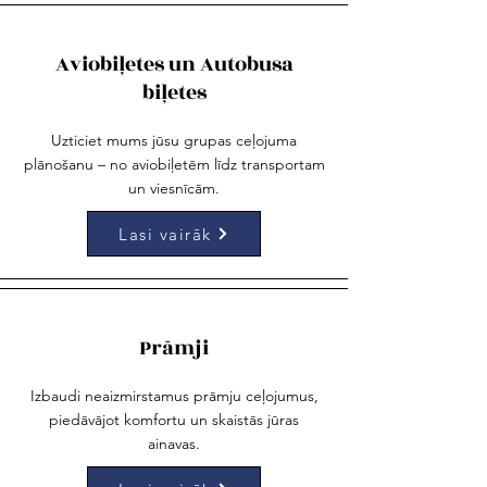
Aviobiļetes un Autobusa
biļetes
Uzticiet mums jūsu grupas ceļojuma
plānošanu – no aviobiļetēm līdz transportam
un viesnīcām.
Lasi vairāk
Prāmji
Izbaudi neaizmirstamus prāmju ceļojumus,
piedāvājot komfortu un skaistās jūras
ainavas.