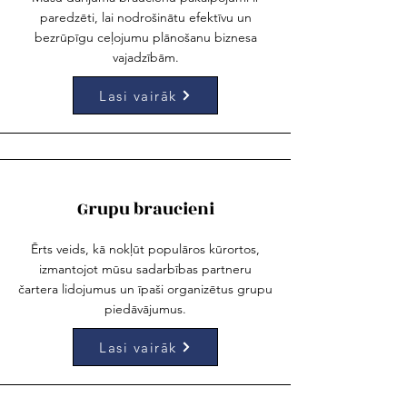
paredzēti, lai nodrošinātu efektīvu un
bezrūpīgu ceļojumu plānošanu biznesa
vajadzībām.
Lasi vairāk
Grupu braucieni
Ērts veids, kā nokļūt populāros kūrortos,
izmantojot mūsu sadarbības partneru
čartera lidojumus un īpaši organizētus grupu
piedāvājumus.
Lasi vairāk