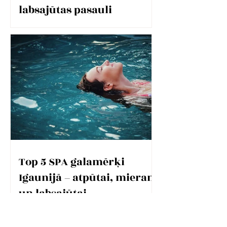
labsajūtas pasauli
Top 5 SPA galamērķi
Igaunijā – atpūtai, mieram
un labsajūtai