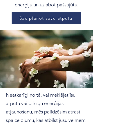
enerģiju un uzlabot pašsajūtu.
Sāc plānot savu atpūtu
Neatkarīgi no tā, vai meklējat īsu
atpūtu vai pilnīgu enerģijas
atjaunošanu, mēs palīdzēsim atrast
spa ceļojumu, kas atbilst jūsu vēlmēm.