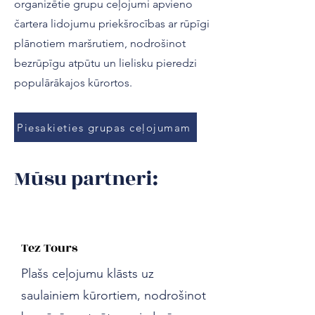
organizētie grupu ceļojumi apvieno
čartera lidojumu priekšrocības ar rūpīgi
plānotiem maršrutiem, nodrošinot
bezrūpīgu atpūtu un lielisku pieredzi
populārākajos kūrortos.
Piesakieties grupas ceļojumam
Mūsu partneri:
Tez Tours
Plašs ceļojumu klāsts uz
saulainiem kūrortiem, nodrošinot