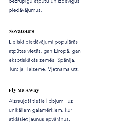
bezrūpīgu atpūtu un izdevīgus
piedāvājumus.
Novatours
Lieliski piedāvājumi populārās
atpūtas vietās, gan Eiropā, gan
eksotiskākās zemēs. Spānija,
Turcija, Taizeme, Vjetnama utt.
Fly Me Away
Aizraujoši tiešie lidojumi uz
unikāliem galamērķiem, kur
atklāsiet jaunus apvāršņus.