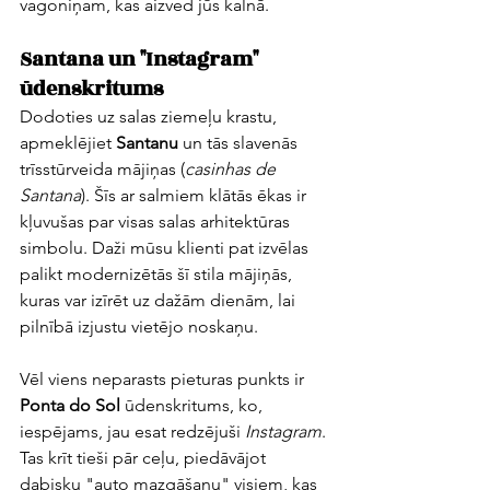
vagoniņam, kas aizved jūs kalnā.
Santana un "Instagram" 
ūdenskritums
Dodoties uz salas ziemeļu krastu, 
apmeklējiet 
Santanu
 un tās slavenās 
trīsstūrveida mājiņas (
casinhas de 
Santana
). Šīs ar salmiem klātās ēkas ir 
kļuvušas par visas salas arhitektūras 
simbolu. Daži mūsu klienti pat izvēlas 
palikt modernizētās šī stila mājiņās, 
kuras var izīrēt uz dažām dienām, lai 
pilnībā izjustu vietējo noskaņu.
Vēl viens neparasts pieturas punkts ir 
Ponta do Sol
 ūdenskritums, ko, 
iespējams, jau esat redzējuši 
Instagram
. 
Tas krīt tieši pār ceļu, piedāvājot 
dabisku "auto mazgāšanu" visiem, kas 