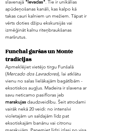
slavenajā 
"levadas"
. Tie ir unikālias 
apūdeņošanas kanāli, kas kalpo kā 
takas cauri kalniem un mežiem. Tāpat ir 
vērts doties džipu ekskursijās vai 
izmēģināt kalnu riteņbraukšanas 
maršrutus.
Funchal garšas un Monte 
tradīcijas
Apmeklējiet vietējo tirgu Funšalā 
(
Mercado dos Lavradores
), lai atklātu 
vienu no salas lielākajām bagātībām - 
eksotiskos augļus. Madeira ir slavena ar 
savu neticamo pasifloras jeb 
marakujas
 daudzveidību. Šeit atrodami 
vairāk nekā 20 veidi: no intensīvi 
violetajām un saldajām līdz pat 
eksotiskajām banānu vai citronu 
marakujām. Paņemiet līdzi izlasi no visa 