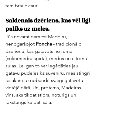
tam brauc cauri.
Saldenais dzēriens, kas vēl ilgi 
paliks uz mēles. 
Jūs nevarat pamest Madeiru, 
nenogaršojot 
Poncha
 - tradicionālo 
dzērienu, kas gatavots no ruma 
(cukurniedru spirta), medus un citronu 
sulas. Lai gan to var iegādāties jau 
gatavu pudelēs kā suvenīru, mēs stingri 
iesakām to nobaudīt svaigi gatavotu 
vietējā bārā. Un, protams, Madeiras 
vīns, aks tikpat stiprs, noturīgs un 
raksturīgs kā pati sala.
P.S. Ja plānojat ceļojumu gada nogalē, 
Funšalas līcis katru gadu kļūst par 
skatuvi vienam no iespaidīgākajiem 
Jaunā gada uguņošanas šoviem 