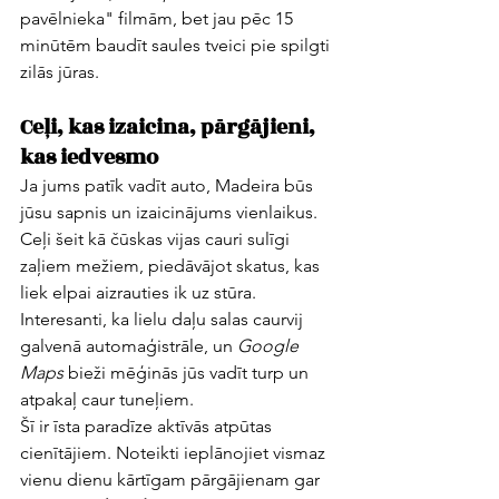
pavēlnieka" filmām, bet jau pēc 15 
minūtēm baudīt saules tveici pie spilgti 
zilās jūras.
Ceļi, kas izaicina, pārgājieni, 
kas iedvesmo
Ja jums patīk vadīt auto, Madeira būs 
jūsu sapnis un izaicinājums vienlaikus. 
Ceļi šeit kā čūskas vijas cauri sulīgi 
zaļiem mežiem, piedāvājot skatus, kas 
liek elpai aizrauties ik uz stūra. 
Interesanti, ka lielu daļu salas caurvij 
galvenā automaģistrāle, un 
Google 
Maps
 bieži mēģinās jūs vadīt turp un 
atpakaļ caur tuneļiem.
Šī ir īsta paradīze aktīvās atpūtas 
cienītājiem. Noteikti ieplānojiet vismaz 
vienu dienu kārtīgam pārgājienam gar 