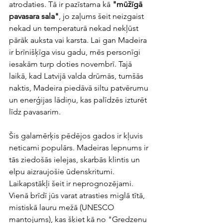
atrodaties. Tā ir pazīstama kā 
"mūžīgā 
pavasara sala"
, jo zaļums šeit neizgaist 
nekad un temperaturā nekad nekļūst 
pārāk auksta vai karsta. Lai gan Madeira 
ir brīnišķīga visu gadu, mēs personīgi 
iesakām turp doties novembrī. Tajā 
laikā, kad Latvijā valda drūmās, tumšās 
naktis, Madeira piedāvā siltu patvērumu 
un enerģijas lādiņu, kas palīdzēs izturēt 
līdz pavasarim.
Šis galamērķis pēdējos gados ir kļuvis 
neticami populārs. Madeiras lepnums ir 
tās ziedošās ielejas, skarbās klintis un 
elpu aizraujošie ūdenskritumi. 
Laikapstākļi šeit ir neprognozējami.  
Vienā brīdī jūs varat atrasties miglā tītā, 
mistiskā lauru mežā (UNESCO 
mantojums), kas šķiet kā no "Gredzenu 