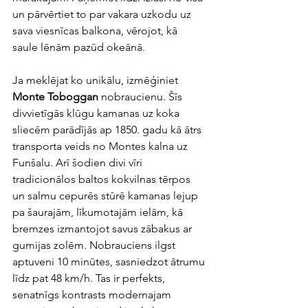
un pārvērtiet to par vakara uzkodu uz 
sava viesnīcas balkona, vērojot, kā 
saule lēnām pazūd okeānā.
Ja meklējat ko unikālu, izmēģiniet 
Monte Toboggan
 nobraucienu. Šīs 
divvietīgās klūgu kamanas uz koka 
sliecēm parādījās ap 1850. gadu kā ātrs 
transporta veids no Montes kalna uz 
Funšalu. Arī šodien divi vīri 
tradicionālos baltos kokvilnas tērpos 
un salmu cepurēs stūrē kamanas lejup 
pa šaurajām, līkumotajām ielām, kā 
bremzes izmantojot savus zābakus ar 
gumijas zolēm. Nobrauciens ilgst 
aptuveni 10 minūtes, sasniedzot ātrumu 
līdz pat 48 km/h. Tas ir perfekts, 
senatnīgs kontrasts modernajam 