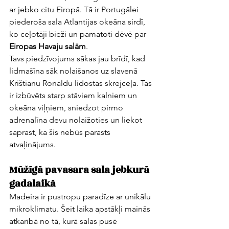
ar jebko citu Eiropā. Tā ir Portugālei 
piederoša sala Atlantijas okeāna sirdī, 
ko ceļotāji bieži un pamatoti dēvē par 
Eiropas Havaju salām
. 
Tavs piedzīvojums sākas jau brīdī, kad 
lidmašīna sāk nolaišanos uz slavenā 
Krištianu Ronaldu lidostas skrejceļa. Tas 
ir izbūvēts starp stāviem kalniem un 
okeāna viļņiem, sniedzot pirmo 
adrenalīna devu nolaižoties un liekot 
saprast, ka šis nebūs parasts 
atvaļinājums.
Mūžīgā pavasara sala jebkurā 
gadalaikā
Madeira ir pustropu paradīze ar unikālu 
mikroklimatu. Šeit laika apstākļi mainās 
atkarībā no tā, kurā salas pusē 